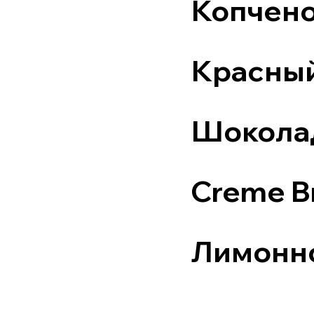
Копчено
Красный
Шоколад
Creme B
Лимонно